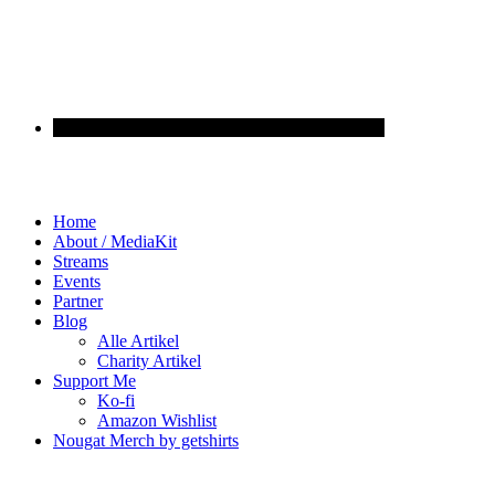
Home
About / MediaKit
Streams
Events
Partner
Blog
Alle Artikel
Charity Artikel
Support Me
Ko-fi
Amazon Wishlist
Nougat Merch by getshirts