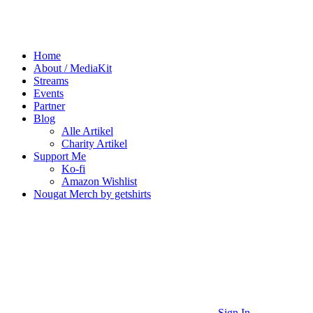
Home
About / MediaKit
Streams
Events
Partner
Blog
Alle Artikel
Charity Artikel
Support Me
Ko-fi
Amazon Wishlist
Nougat Merch by getshirts
Sign In