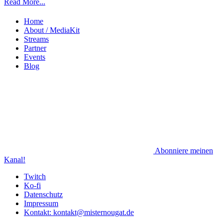
Read More...
Home
About / MediaKit
Streams
Partner
Events
Blog
Abonniere meinen
Kanal!
Twitch
Ko-fi
Datenschutz
Impressum
Kontakt: kontakt@misternougat.de