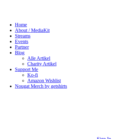
Home
About / MediaKit
Streams
Events
Partner
Blog
Alle Artikel
Charity Artikel
Support Me
Ko-fi
Amazon Wishlist
Nougat Merch by getshirts
Sign In