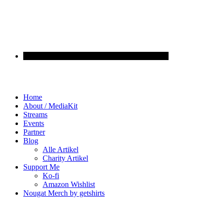
Home
About / MediaKit
Streams
Events
Partner
Blog
Alle Artikel
Charity Artikel
Support Me
Ko-fi
Amazon Wishlist
Nougat Merch by getshirts